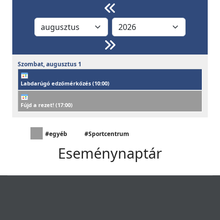
Szombat,
augusztus
1
Labdarúgó edzőmérkőzés (
10:00
)
Fújd a rezet! (
17:00
)
#egyéb
#Sportcentrum
Eseménynaptár