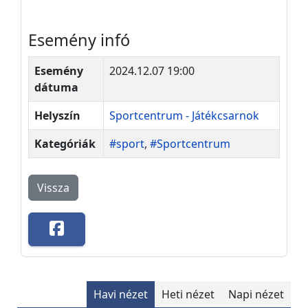
Esemény infó
Esemény
2024.12.07 19:00
dátuma
Helyszín
Sportcentrum - Játékcsarnok
Kategóriák
#sport
,
#Sportcentrum
Vissza
Havi nézet
Heti nézet
Napi nézet