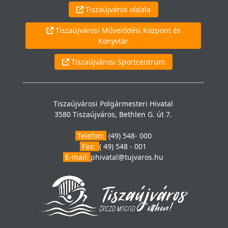
Tiszaújváros oldala
Tiszaújvárosi Művelődési Központ és
Könyvtár
Tiszaújvárosi Sportcentrum
Tiszaújvárosi Polgármesteri Hivatal
3580 Tiszaújváros, Bethlen G. út 7.
Telefon:
(49) 548- 000
Fax:
( 49) 548 - 001
E-mail:
phivatal@tujvaros.hu