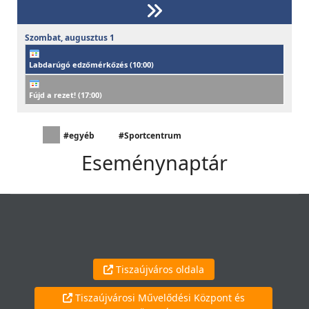
Szombat,
augusztus
1
Labdarúgó edzőmérkőzés (
10:00
)
Fújd a rezet! (
17:00
)
#egyéb
#Sportcentrum
Eseménynaptár
Tiszaújváros oldala
Tiszaújvárosi Művelődési Központ és