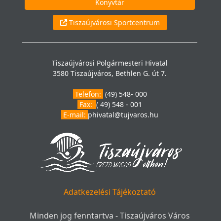
Könyvtár
Tiszaújvárosi Sportcentrum
Tiszaújvárosi Polgármesteri Hivatal
3580 Tiszaújváros, Bethlen G. út 7.
Telefon:
(49) 548- 000
Fax:
( 49) 548 - 001
E-mail:
phivatal@tujvaros.hu
Adatkezelési Tájékoztató
Minden jog fenntartva - Tiszaújváros Város