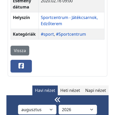
Esemény
2020.02.16 09:00
dátuma
Helyszín
Sportcentrum - Játékcsarnok,
Edzőterem
Kategóriák
#sport
,
#Sportcentrum
Vissza
Havi nézet
Heti nézet
Napi nézet