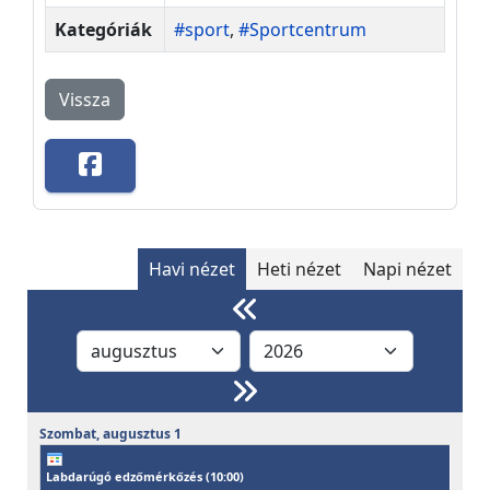
Kategóriák
#sport
,
#Sportcentrum
Vissza
Havi nézet
Heti nézet
Napi nézet
Szombat,
augusztus
1
Labdarúgó edzőmérkőzés (
10:00
)