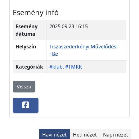
Esemény infó
Esemény
2025.09.23 16:15
dátuma
Helyszín
Tiszaszederkényi Művelődési
Ház
Kategóriák
#klub
,
#TMKK
Vissza
Havi nézet
Heti nézet
Napi nézet