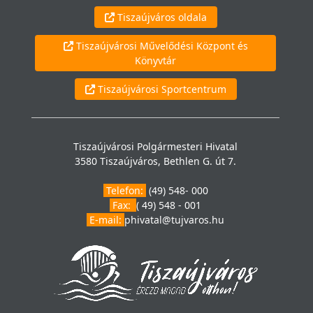
Tiszaújváros oldala
Tiszaújvárosi Művelődési Központ és
Könyvtár
Tiszaújvárosi Sportcentrum
Tiszaújvárosi Polgármesteri Hivatal
3580 Tiszaújváros, Bethlen G. út 7.
Telefon:
(49) 548- 000
Fax:
( 49) 548 - 001
E-mail:
phivatal@tujvaros.hu