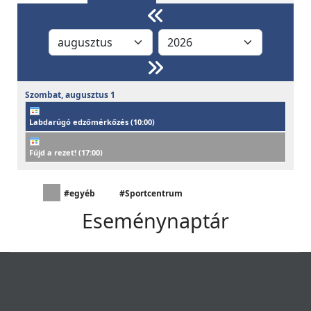
Szombat,
augusztus
1
Labdarúgó edzőmérkőzés (
10:00
)
Fújd a rezet! (
17:00
)
#egyéb
#Sportcentrum
Eseménynaptár