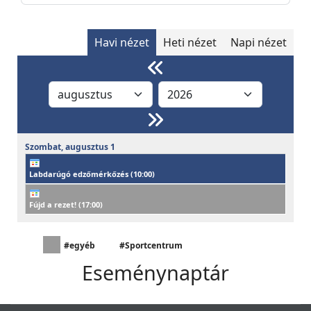
Havi nézet
Heti nézet
Napi nézet
Szombat,
augusztus
1
Labdarúgó edzőmérkőzés (
10:00
)
Fújd a rezet! (
17:00
)
#egyéb
#Sportcentrum
Eseménynaptár