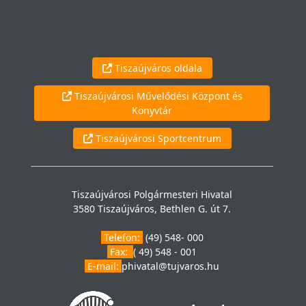
Tiszaújváros oldala
Tiszaújvárosi Művelődési Központ és
Könyvtár
Tiszaújvárosi Sportcentrum
Tiszaújvárosi Polgármesteri Hivatal
3580 Tiszaújváros, Bethlen G. út 7.
Telefon:
(49) 548- 000
Fax:
( 49) 548 - 001
E-mail:
phivatal@tujvaros.hu