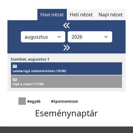
Havi nézet
Heti nézet
Napi nézet
Szombat,
augusztus
1
Labdarúgó edzőmérkőzés (
10:00
)
Fújd a rezet! (
17:00
)
#egyéb
#Sportcentrum
Eseménynaptár