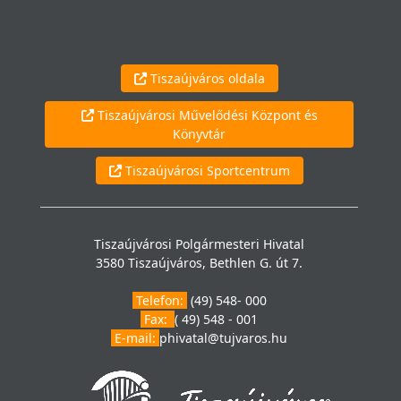
Tiszaújváros oldala
Tiszaújvárosi Művelődési Központ és
Könyvtár
Tiszaújvárosi Sportcentrum
Tiszaújvárosi Polgármesteri Hivatal
3580 Tiszaújváros, Bethlen G. út 7.
Telefon:
(49) 548- 000
Fax:
( 49) 548 - 001
E-mail:
phivatal@tujvaros.hu