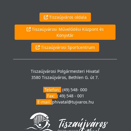
Tiszaújváros oldala
Tiszaújvárosi Művelődési Központ és
Könyvtár
Tiszaújvárosi Sportcentrum
Tiszaújvárosi Polgármesteri Hivatal
3580 Tiszaújváros, Bethlen G. út 7.
Telefon:
(49) 548- 000
Fax:
( 49) 548 - 001
E-mail:
phivatal@tujvaros.hu