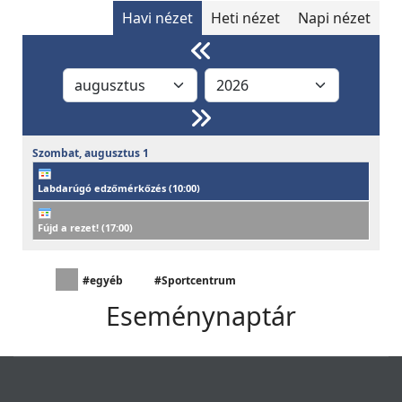
Havi nézet
Heti nézet
Napi nézet
Szombat,
augusztus
1
Labdarúgó edzőmérkőzés (
10:00
)
Fújd a rezet! (
17:00
)
#egyéb
#Sportcentrum
Eseménynaptár