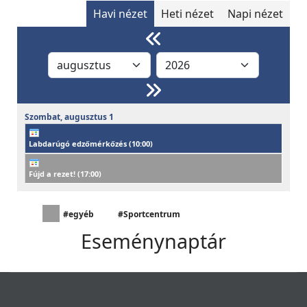
Havi nézet
Heti nézet
Napi nézet
Szombat,
augusztus
1
Labdarúgó edzőmérkőzés (
10:00
)
Fújd a rezet! (
17:00
)
#egyéb
#Sportcentrum
Eseménynaptár