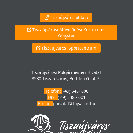
Tiszaújváros oldala
Tiszaújvárosi Művelődési Központ és
Könyvtár
Tiszaújvárosi Sportcentrum
Tiszaújvárosi Polgármesteri Hivatal
3580 Tiszaújváros, Bethlen G. út 7.
Telefon:
(49) 548- 000
Fax:
( 49) 548 - 001
E-mail:
phivatal@tujvaros.hu