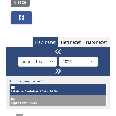
Vissza
Havi nézet
Heti nézet
Napi nézet
Szombat,
augusztus
1
Labdarúgó edzőmérkőzés (
10:00
)
Fújd a rezet! (
17:00
)