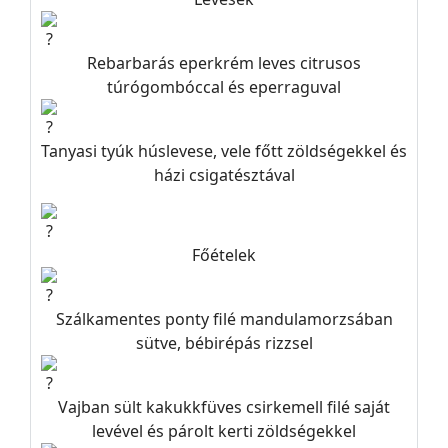
Rebarbarás eperkrém leves citrusos
túrógombóccal és eperraguval
Tanyasi tyúk húslevese, vele főtt zöldségekkel és
házi csigatésztával
Főételek
Szálkamentes ponty filé mandulamorzsában
sütve, bébirépás rizzsel
Vajban sült kakukkfüves csirkemell filé saját
levével és párolt kerti zöldségekkel