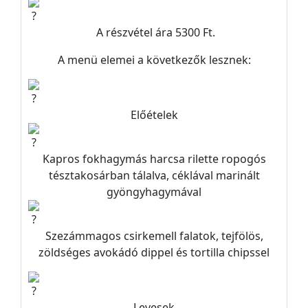
A részvétel ára 5300 Ft.
A menü elemei a következők lesznek:
Előételek
Kapros fokhagymás harcsa rilette ropogós
tésztakosárban tálalva, céklával marinált
gyöngyhagymával
Szezámmagos csirkemell falatok, tejfölös,
zöldséges avokádó dippel és tortilla chipssel
Levesek