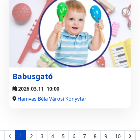
Babusgató
2026.03.11
10:00
Hamvas Béla Városi Könyvtár
1
2
3
4
5
6
7
8
9
10