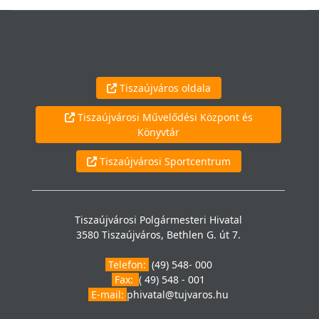
Tiszaújváros oldala
Tiszaújvárosi Művelődési Központ és
Könyvtár
Tiszaújvárosi Sportcentrum
Tiszaújvárosi Polgármesteri Hivatal
3580 Tiszaújváros, Bethlen G. út 7.
Telefon:
(49) 548- 000
Fax:
( 49) 548 - 001
E-mail:
phivatal@tujvaros.hu