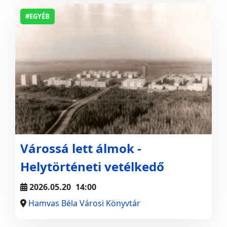
#EGYÉB
Várossá lett álmok -
Helytörténeti vetélkedő
2026.05.20
14:00
Hamvas Béla Városi Könyvtár