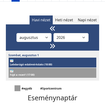
Havi nézet
Heti nézet
Napi nézet
Szombat,
augusztus
1
Labdarúgó edzőmérkőzés (
10:00
)
Fújd a rezet! (
17:00
)
#egyéb
#Sportcentrum
Eseménynaptár