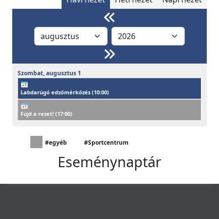
Szombat,
augusztus
1
Labdarúgó edzőmérkőzés (
10:00
)
Fújd a rezet! (
17:00
)
#egyéb
#Sportcentrum
Eseménynaptár