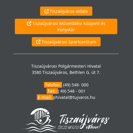
Tiszaújváros oldala
Tiszaújvárosi Művelődési Központ és
Könyvtár
Tiszaújvárosi Sportcentrum
Tiszaújvárosi Polgármesteri Hivatal
3580 Tiszaújváros, Bethlen G. út 7.
Telefon:
(49) 548- 000
Fax:
( 49) 548 - 001
E-mail:
phivatal@tujvaros.hu