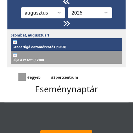
Szombat,
augusztus
1
Labdarúgó edzőmérkőzés (
10:00
)
Fújd a rezet! (
17:00
)
#egyéb
#Sportcentrum
Eseménynaptár