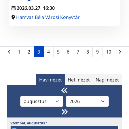
2026.03.27
16:30
Hamvas Béla Városi Könyvtár
1
2
3
4
5
6
7
8
9
10
Havi nézet
Heti nézet
Napi nézet
Szombat,
augusztus
1