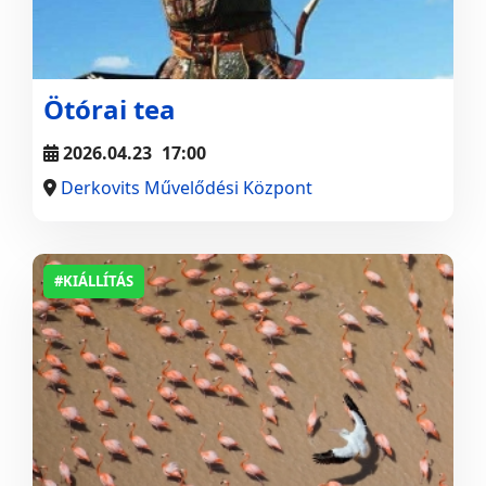
Ötórai tea
2026.04.23
17:00
Derkovits Művelődési Központ
#KIÁLLÍTÁS