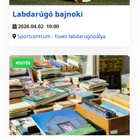
Labdarúgó bajnoki
2026.04.02
10:00
Sportcentrum - füves labdarúgópálya
#EGYÉB