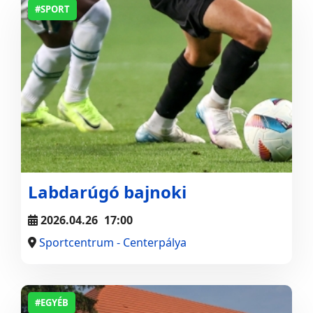
#SPORT
Labdarúgó bajnoki
2026.04.26
17:00
Sportcentrum - Centerpálya
#EGYÉB