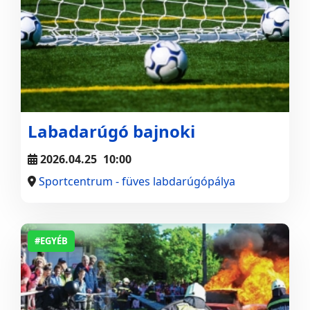
Labadarúgó bajnoki
2026.04.25
10:00
Sportcentrum - füves labdarúgópálya
#EGYÉB