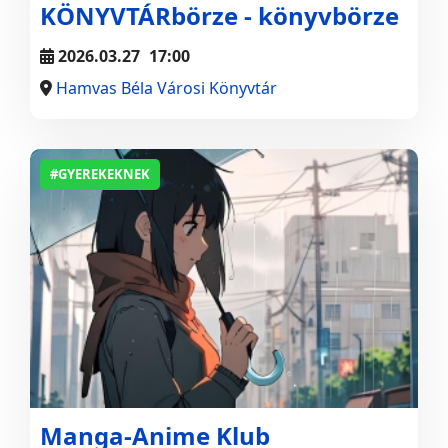
KÖNYVTÁRbörze - könyvbörze
2026.03.27
17:00
Hamvas Béla Városi Könyvtár
#GYEREKEKNEK
Manga-Anime Klub