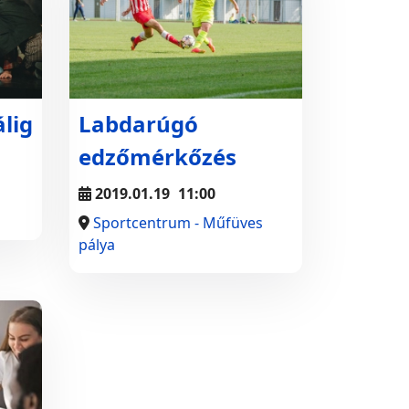
lig
Labdarúgó
edzőmérkőzés
2019.01.19
11:00
Sportcentrum - Műfüves
pálya