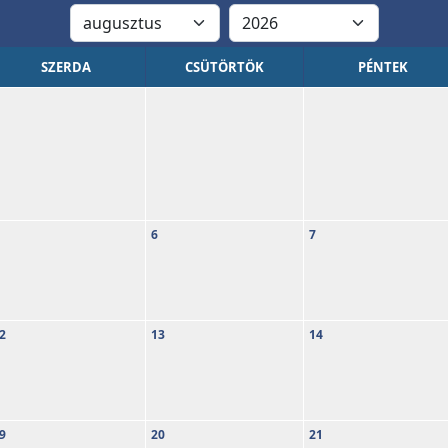
SZERDA
CSÜTÖRTÖK
PÉNTEK
6
7
2
13
14
9
20
21