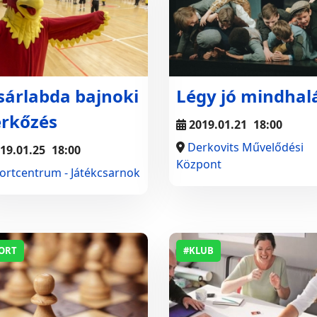
sárlabda bajnoki
Légy jó mindhalá
rkőzés
2019.01.21
18:00
Derkovits Művelődési
19.01.25
18:00
Központ
ortcentrum - Játékcsarnok
ORT
#KLUB