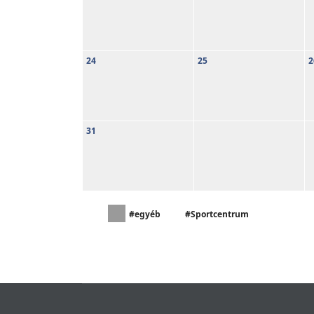
24
25
2
31
#egyéb
#Sportcentrum