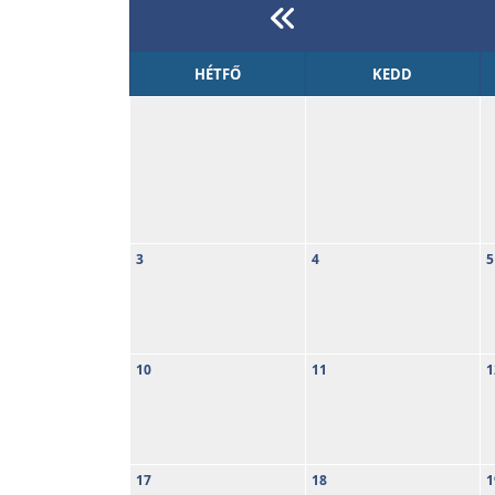
HÉTFŐ
KEDD
3
4
5
10
11
1
17
18
1