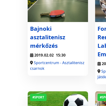
Bajnoki
Fo
asztalitenisz
Re
mérkőzés
La
Em
2019.02.02
15:30
Sportcentrum - Asztalitenisz
20
csarnok
Sp
Játé
#SPORT
#SP