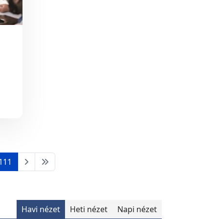
111
Havi nézet
Heti nézet
Napi nézet