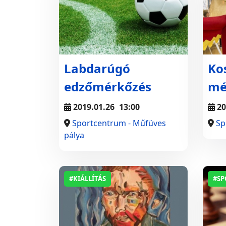
Labdarúgó
Ko
edzőmérkőzés
mé
2019.01.26
13:00
20
Sportcentrum - Műfüves
Sp
pálya
#KIÁLLÍTÁS
#SP