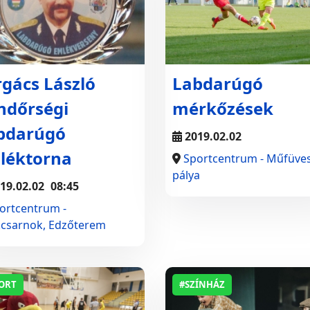
rgács László
Labdarúgó
ndőrségi
mérkőzések
bdarúgó
2019.02.02
léktorna
Sportcentrum - Műfüve
pálya
19.02.02
08:45
ortcentrum -
kcsarnok, Edzőterem
ORT
#SZÍNHÁZ