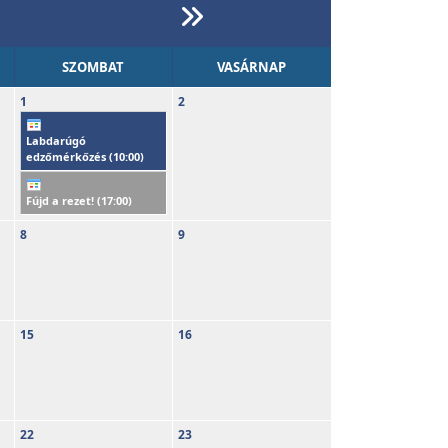
SZOMBAT
VASÁRNAP
1
2
Labdarúgó
edzőmérkőzés (
10:00
)
Fújd a rezet! (
17:00
)
8
9
15
16
22
23