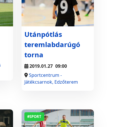
Utánpótlás
teremlabdarúgó
torna
s
2019.01.27
09:00
Sportcentrum -
Játékcsarnok, Edzőterem
#SPORT