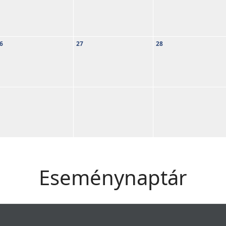
6
27
28
Eseménynaptár