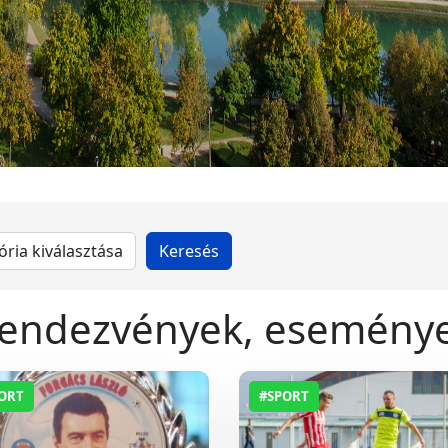
endezvények, esemény
ORT
#SPORT