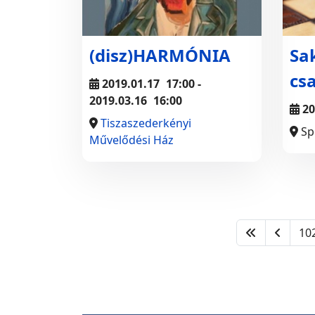
(disz)HARMÓNIA
Sa
cs
2019.01.17
17:00
-
2019.03.16
16:00
20
Tiszaszederkényi
Sp
Művelődési Ház
10