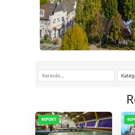
R
#SPORT
#SP