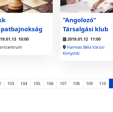
kk
"Angolozó"
apatbajnokság
Társalgási klub
19.01.13
10:00
2019.01.12
11:00
ortcentrum
Hamvas Béla Városi
Könyvtár
2
103
104
105
106
107
108
109
110