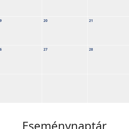
9
20
21
6
27
28
Eseménynaptár