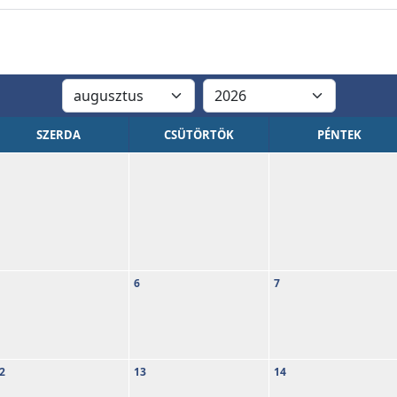
SZERDA
CSÜTÖRTÖK
PÉNTEK
6
7
2
13
14