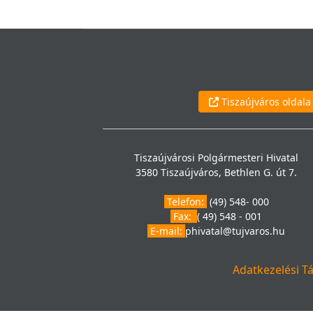
Tiszaújváros oldala
Tiszaújvárosi Polgármesteri Hivatal
3580 Tiszaújváros, Bethlen G. út 7.
Telefon:
(49) 548- 000
Fax:
( 49) 548 - 001
E-mail:
phivatal@tujvaros.hu
Adatkezelési T