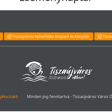
Tiszaújvárosi Művelődési Központ és Könyvtár
Tisza
ájékoztató
Minden jog fenntartva - Tiszaújváros Város