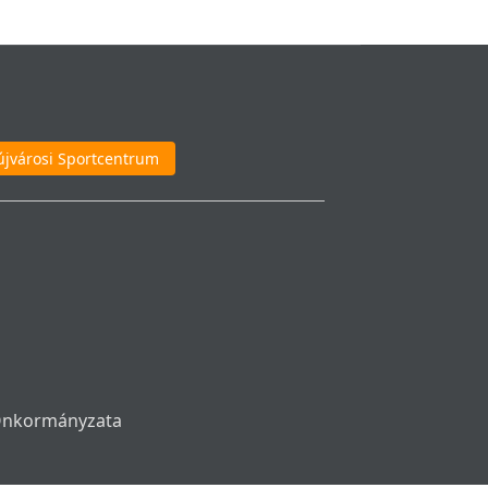
újvárosi Sportcentrum
 Önkormányzata