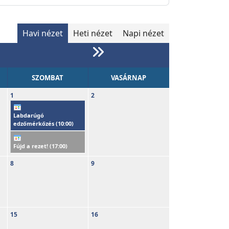
Havi nézet
Heti nézet
Napi nézet
SZOMBAT
VASÁRNAP
1
2
Labdarúgó
edzőmérkőzés (
10:00
)
Fújd a rezet! (
17:00
)
8
9
15
16