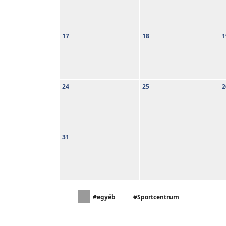
17
18
1
24
25
2
31
#egyéb
#Sportcentrum