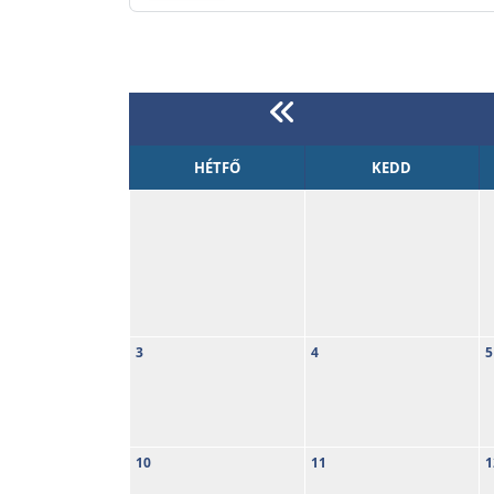
HÉTFŐ
KEDD
3
4
5
10
11
1