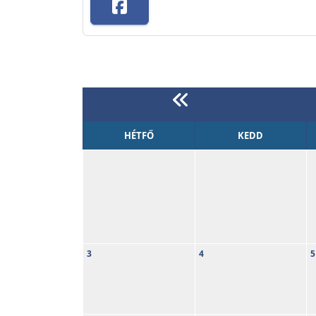
HÉTFŐ
KEDD
3
4
5