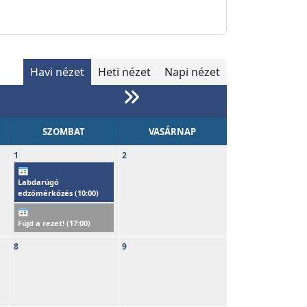
Havi nézet
Heti nézet
Napi nézet
SZOMBAT
VASÁRNAP
1
2
Labdarúgó
edzőmérkőzés (
10:00
)
Fújd a rezet! (
17:00
)
8
9