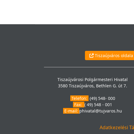
Tiszaújváros oldala
Tiszaújvárosi Polgármesteri Hivatal
3580 Tiszaújváros, Bethlen G. út 7.
Telefon:
(49) 548- 000
Fax:
( 49) 548 - 001
E-mail:
phivatal@tujvaros.hu
Adatkezelési T