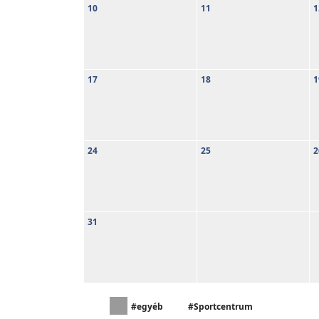
10
11
1
17
18
1
24
25
2
31
#egyéb
#Sportcentrum