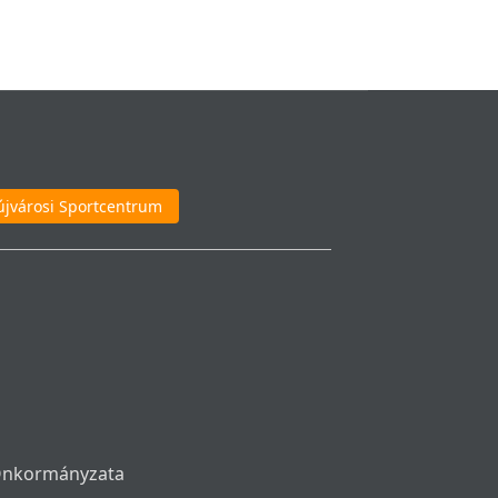
újvárosi Sportcentrum
 Önkormányzata