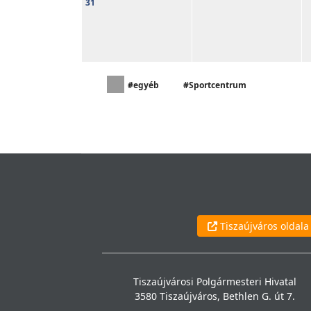
31
#egyéb
#Sportcentrum
Tiszaújváros oldala
Tiszaújvárosi Polgármesteri Hivatal
3580 Tiszaújváros, Bethlen G. út 7.