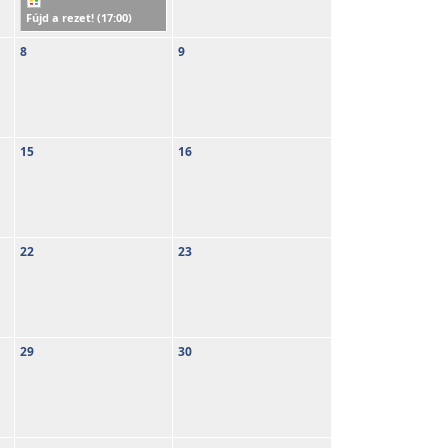
Fújd a rezet! (
17:00
)
8
9
15
16
22
23
29
30