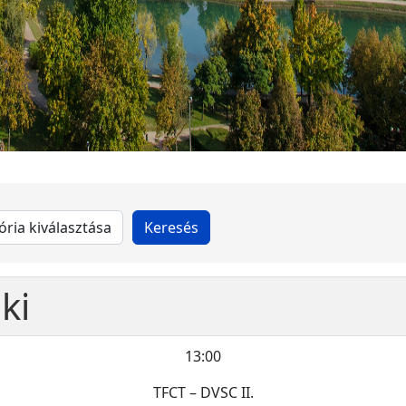
ki
13:00
TFCT – DVSC II.