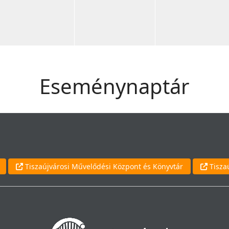
Eseménynaptár
Tiszaújvárosi Művelődési Központ és Könyvtár
Tisza