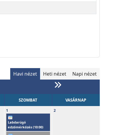
Havi nézet
Heti nézet
Napi nézet
SZOMBAT
VASÁRNAP
1
2
Labdarúgó
edzőmérkőzés (
10:00
)