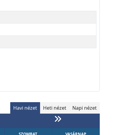
Havi nézet
Heti nézet
Napi nézet
SZOMBAT
VASÁRNAP