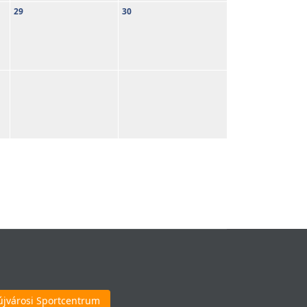
29
30
újvárosi Sportcentrum