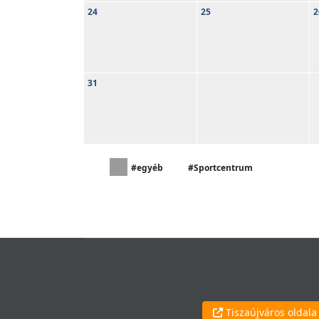
24
25
2
31
#egyéb
#Sportcentrum
Tiszaújváros oldala