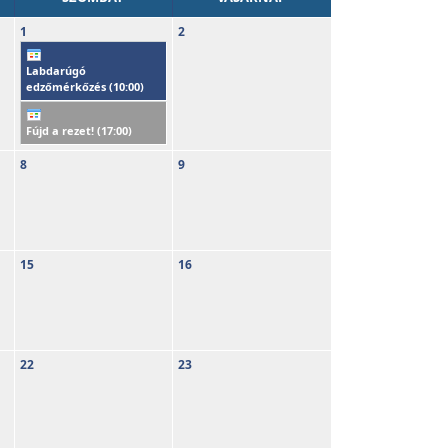
1
2
Labdarúgó
edzőmérkőzés (
10:00
)
Fújd a rezet! (
17:00
)
8
9
15
16
22
23