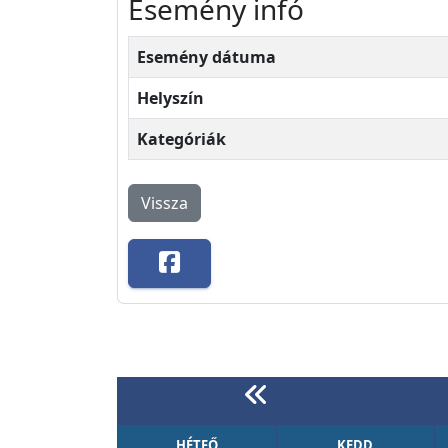
Esemény infó
Esemény dátuma
Helyszín
Kategóriák
Vissza
HÉTFŐ
KEDD