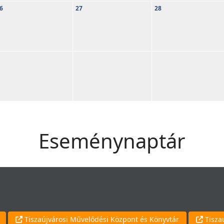
6
27
28
Eseménynaptár
Tiszaújvárosi Művelődési Központ és Könyvtár
Tisza