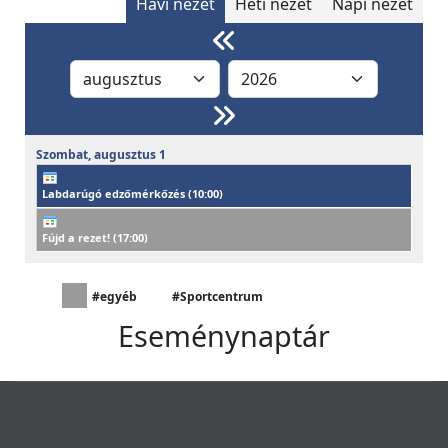
Havi nézet
Heti nézet
Napi nézet
Szombat,
augusztus
1
Labdarúgó edzőmérkőzés (
10:00
)
Fújd a rezet! (
17:00
)
#egyéb
#Sportcentrum
Eseménynaptár