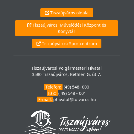
Tiszaújváros oldala
Tiszaújvárosi Művelődési Központ és
Könyvtár
Tiszaújvárosi Sportcentrum
Tiszaújvárosi Polgármesteri Hivatal
3580 Tiszaújváros, Bethlen G. út 7.
Telefon:
(49) 548- 000
Fax:
( 49) 548 - 001
E-mail:
phivatal@tujvaros.hu