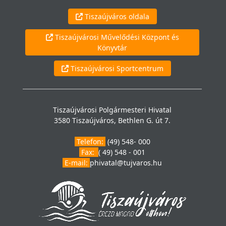
Tiszaújváros oldala
Tiszaújvárosi Művelődési Központ és
Könyvtár
Tiszaújvárosi Sportcentrum
Tiszaújvárosi Polgármesteri Hivatal
3580 Tiszaújváros, Bethlen G. út 7.
Telefon:
(49) 548- 000
Fax:
( 49) 548 - 001
E-mail:
phivatal@tujvaros.hu