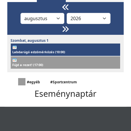
Szombat,
augusztus
1
Labdarúgó edzőmérkőzés (
10:00
)
Fújd a rezet! (
17:00
)
#egyéb
#Sportcentrum
Eseménynaptár