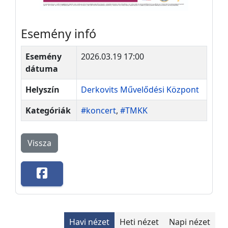
Esemény infó
Esemény
2026.03.19 17:00
dátuma
Helyszín
Derkovits Művelődési Központ
Kategóriák
#koncert
,
#TMKK
Vissza
Havi nézet
Heti nézet
Napi nézet