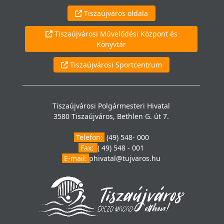
Tiszaújváros oldala
Tiszaújvárosi Művelődési Központ és
Könyvtár
Tiszaújvárosi Sportcentrum
Tiszaújvárosi Polgármesteri Hivatal
3580 Tiszaújváros, Bethlen G. út 7.
Telefon:
(49) 548- 000
Fax:
( 49) 548 - 001
E-mail:
phivatal@tujvaros.hu