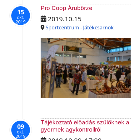
Pro Coop Árubörze
15
okt.
2019.10.15
2019
Sportcentrum - Játékcsarnok
Tájékoztató előadás szülőknek a
09
gyermek agykontrollról
okt.
2019