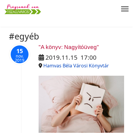
#egyéb
"A könyv: Nagyítóüveg"
15
nov.
2019.11.15
17:00
2019
Hamvas Béla Városi Könyvtár