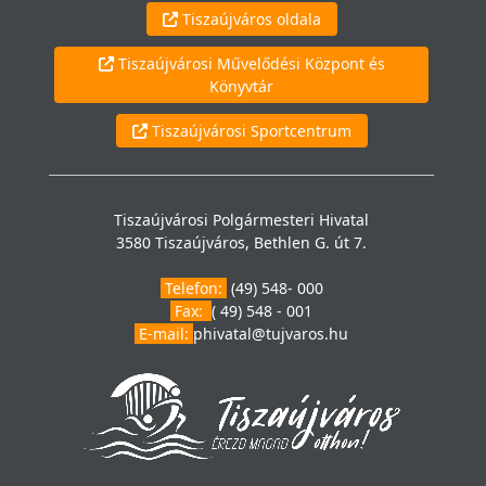
Tiszaújváros oldala
Tiszaújvárosi Művelődési Központ és
Könyvtár
Tiszaújvárosi Sportcentrum
Tiszaújvárosi Polgármesteri Hivatal
3580 Tiszaújváros, Bethlen G. út 7.
Telefon:
(49) 548- 000
Fax:
( 49) 548 - 001
E-mail:
phivatal@tujvaros.hu