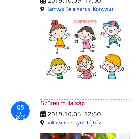
2019.10.09
17:00
Hamvas Béla Városi Könyvtár
Szüreti mulatság
05
okt.
2019.10.05
12:30
2019
"Villa Scederkyn" Tájház