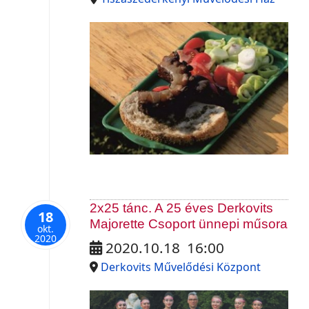
2x25 tánc. A 25 éves Derkovits
18
Majorette Csoport ünnepi műsora
okt.
2020
2020.10.18
16:00
Derkovits Művelődési Központ