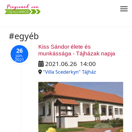
#egyéb
Kiss Sándor élete és
26
munkássága - Tájházak napja
jún.
2021
2021.06.26
14:00
"Villa Scederkyn" Tájház