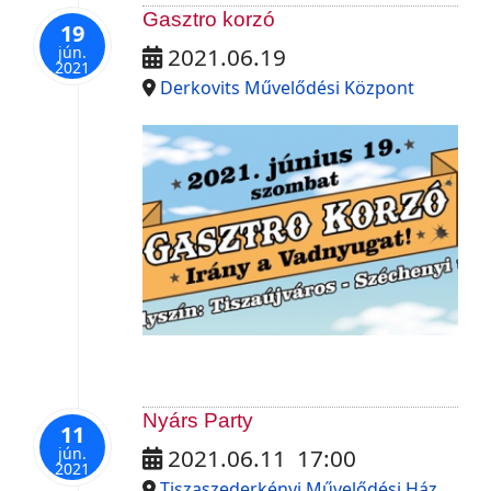
Gasztro korzó
19
jún.
2021.06.19
2021
Derkovits Művelődési Központ
Nyárs Party
11
jún.
2021.06.11
17:00
2021
Tiszaszederkényi Művelődési Ház