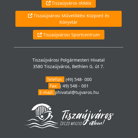
Tiszaújváros oldala
Tiszaújvárosi Művelődési Központ és
Könyvtár
Tiszaújvárosi Sportcentrum
Tiszaújvárosi Polgármesteri Hivatal
3580 Tiszaújváros, Bethlen G. út 7.
Telefon:
(49) 548- 000
Fax:
( 49) 548 - 001
E-mail:
phivatal@tujvaros.hu