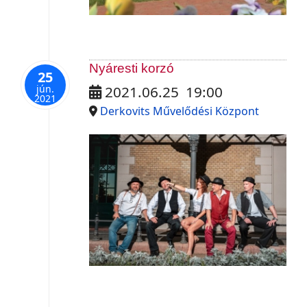
Nyáresti korzó
25
jún.
2021.06.25
19:00
2021
Derkovits Művelődési Központ