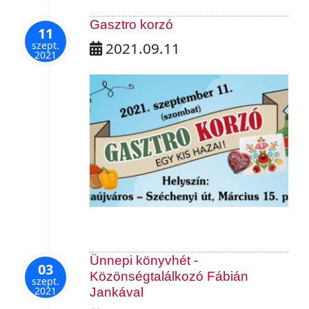
Gasztro korzó
11
szept.
2021.09.11
2021
Ünnepi könyvhét -
03
Közönségtalálkozó Fábián
szept.
2021
Jankával