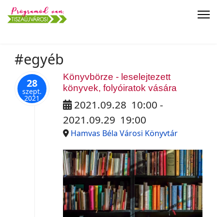
#egyéb
Könyvbörze - leselejtezett
28
könyvek, folyóiratok vására
szept.
2021
2021.09.28
10:00
-
2021.09.29
19:00
Hamvas Béla Városi Könyvtár