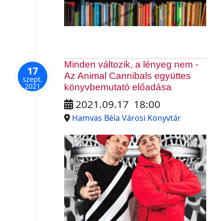
Minden változik, a lényeg nem -
17
Az Animal Cannibals együttes
szept.
2021
könyvbemutató előadása
2021.09.17
18:00
Hamvas Béla Városi Könyvtár