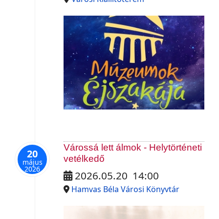
Várossá lett álmok - Helytörténeti
20
vetélkedő
május
2026
2026.05.20
14:00
Hamvas Béla Városi Könyvtár