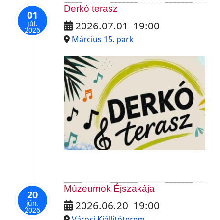
Derkó terasz
01
júl.
2026.07.01
19:00
2026
Március 15. park
Múzeumok Éjszakája
20
jún.
2026.06.20
19:00
2026
Városi Kiállítóterem