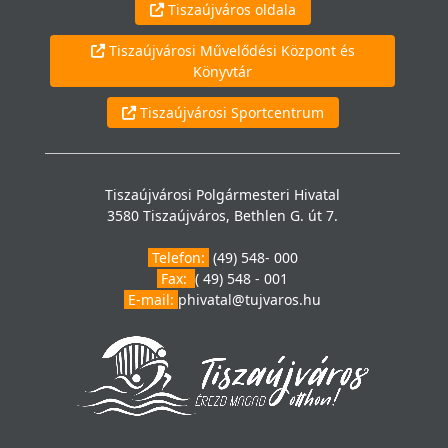
Tiszaújváros oldala
Tiszaújvárosi Művelődési Központ és
Könyvtár
Tiszaújvárosi Sportcentrum
Tiszaújvárosi Polgármesteri Hivatal
3580 Tiszaújváros, Bethlen G. út 7.
Telefon:
(49) 548- 000
Fax:
( 49) 548 - 001
E-mail:
phivatal@tujvaros.hu