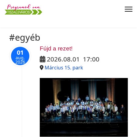
#egyéb
Fújd a rezet!
01
aug.
2026.08.01
17:00
2026
Március 15. park