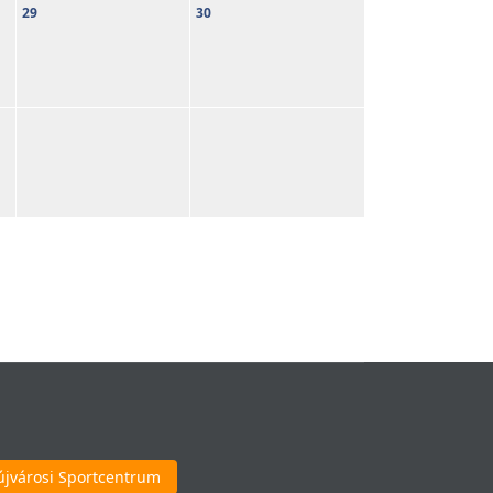
29
30
újvárosi Sportcentrum