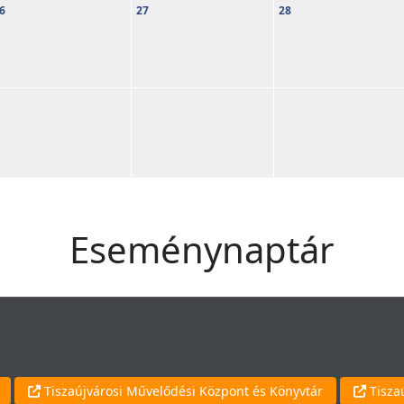
6
27
28
Eseménynaptár
Tiszaújvárosi Művelődési Központ és Könyvtár
Tisza