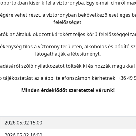
oportokban kísérik fel a víztoronyba. Egy e-mail címről ma
ségére vehet részt, a víztoronyban bekövetkező esetleges b
felelősséget.
atók az általuk okozott károkért teljes körű felelősséggel ta
kenység tilos a víztorony területén, alkoholos és bódító s
látogathatják a létesítményt.
gadásáról szóló nyilatkozatot töltsék ki és hozzák magukkal
 tájékoztatást az alábbi telefonszámon kérhetnek: +36 49 
Minden érdeklődőt szeretettel várunk!
2026.05.02 15:00
2026.05.02 16:00