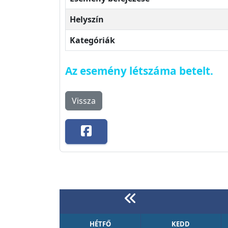
Helyszín
Kategóriák
Az esemény létszáma betelt.
Vissza
HÉTFŐ
KEDD