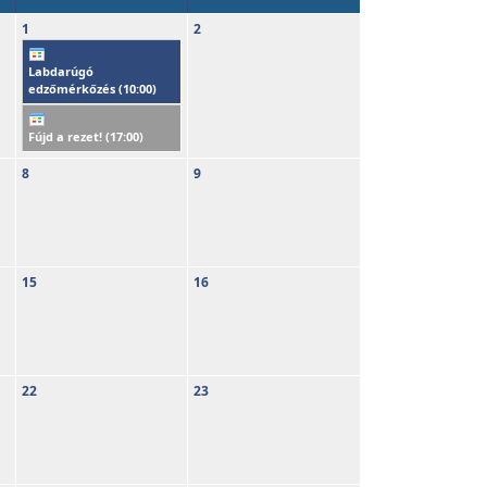
1
2
Labdarúgó
edzőmérkőzés (
10:00
)
Fújd a rezet! (
17:00
)
8
9
15
16
22
23