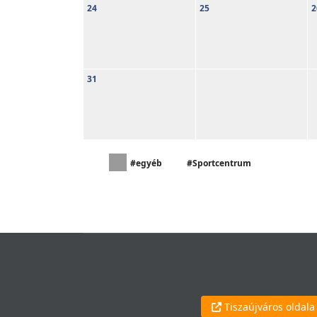
24
25
2
31
#egyéb
#Sportcentrum
Tiszaújváros oldala