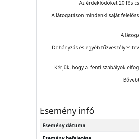
Az érdeklődőket 20 fős cs
A látogatáson mindenki saját felelős
A látog
Dohányzás és egyéb tűzveszélyes tevé
Kérjük, hogy a fenti szabályok elfo
Bővebb
Esemény infó
Esemény dátuma
Esemény befejezése