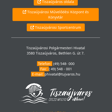
Tiszaújváros oldala
Tiszaújvárosi Művelődési Központ és
Könyvtár
Tiszaújvárosi Sportcentrum
Tiszaújvárosi Polgármesteri Hivatal
3580 Tiszaújváros, Bethlen G. út 7.
Telefon:
(49) 548- 000
Fax:
( 49) 548 - 001
E-mail:
phivatal@tujvaros.hu