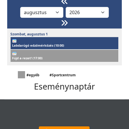
Szombat,
augusztus
1
Labdarúgó edzőmérkőzés (
10:00
)
Fújd a rezet! (
17:00
)
#egyéb
#Sportcentrum
Eseménynaptár